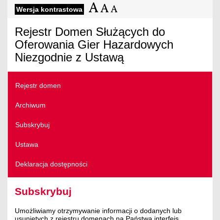
Wersja kontrastowa
Rejestr Domen Służących do
Oferowania Gier Hazardowych
Niezgodnie z Ustawą
Rejestr domen
Archiwum
Subskrybuj
Ustawa
Deklaracja dostępności
Subskrybuj
Umożliwiamy otrzymywanie informacji o dodanych lub
usuniętych z rejestru domenach na Państwa interfejs.