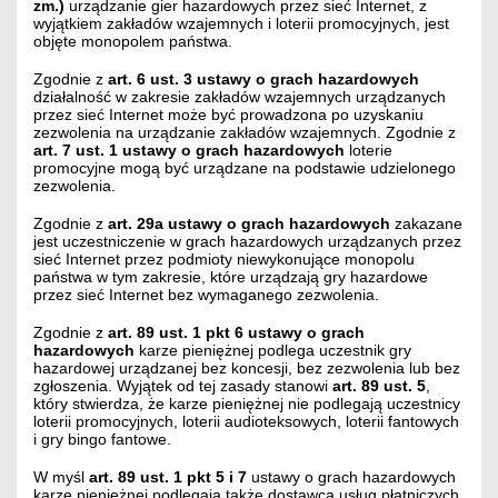
zm.)
urządzanie gier hazardowych przez sieć Internet, z
wyjątkiem zakładów wzajemnych i loterii promocyjnych, jest
objęte monopolem państwa.
Zgodnie z
art. 6 ust. 3 ustawy o grach hazardowych
działalność w zakresie zakładów wzajemnych urządzanych
przez sieć Internet może być prowadzona po uzyskaniu
zezwolenia na urządzanie zakładów wzajemnych. Zgodnie z
art. 7 ust. 1 ustawy o grach hazardowych
loterie
promocyjne mogą być urządzane na podstawie udzielonego
zezwolenia.
Zgodnie z
art. 29a ustawy o grach hazardowych
zakazane
jest uczestniczenie w grach hazardowych urządzanych przez
sieć Internet przez podmioty niewykonujące monopolu
państwa w tym zakresie, które urządzają gry hazardowe
przez sieć Internet bez wymaganego zezwolenia.
Zgodnie z
art. 89 ust. 1 pkt 6 ustawy o grach
hazardowych
karze pieniężnej podlega uczestnik gry
hazardowej urządzanej bez koncesji, bez zezwolenia lub bez
zgłoszenia. Wyjątek od tej zasady stanowi
art. 89 ust. 5
,
który stwierdza, że karze pieniężnej nie podlegają uczestnicy
loterii promocyjnych, loterii audioteksowych, loterii fantowych
i gry bingo fantowe.
W myśl
art. 89 ust. 1 pkt 5 i 7
ustawy o grach hazardowych
karze pieniężnej podlegają także dostawca usług płatniczych,